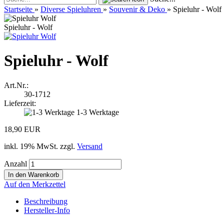
Startseite
»
Diverse Spieluhren
»
Souvenir & Deko
»
Spieluhr - Wolf
Spieluhr - Wolf
Spieluhr - Wolf
Art.Nr.:
30-1712
Lieferzeit:
1-3 Werktage
18,90 EUR
inkl. 19% MwSt. zzgl.
Versand
Anzahl
Auf den Merkzettel
Beschreibung
Hersteller-Info