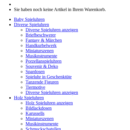
Sie haben noch keine Artikel in Ihrem Warenkorb.
Baby Spieluhren
Diverse Spieluhren
Diverse Spieluhren anzeigen
Briefbeschwerer
Fantasy & Märchen
Handkurbelwerk
Miniaturszenen
Musiknstrumente
Porzellanspieluhren
Souvenir & Deko
Spardosen
Spieluhr in Geschenktüte
Tanzende Figuren
Tiermotive
Diverse Spieluhren anzeigen
Holz Spieluhren
Holz Spieluhren anzeigen
Bildlackdosen
Karussells
Miniaturszenen
Musikinstrumente
Schmuckschatullen