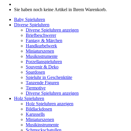
Sie haben noch keine Artikel in Ihrem Warenkorb.
Baby Spieluhren
Diverse Spieluhren
Diverse Spieluhren anzeigen
Briefbeschwerer
Fantasy & Märchen
Handkurbelwerk
Miniaturszenen
Musiknstrumente
Porzellanspieluhren
Souvenir & Deko
Spardosen
Spieluhr in Geschenktüte
Tanzende Figuren
Tiermotive
Diverse Spieluhren anzeigen
Holz Spieluhren
Holz Spieluhren anzeigen
Bildlackdosen
Karussells
Miniaturszenen
Musikinstrumente
Schmuckschatullen