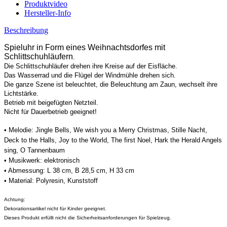
Produktvideo
Hersteller-Info
Beschreibung
Spieluhr in Form eines Weihnachtsdorfes mit
Schlittschuhläufern
.
Die Schlittschuhläufer drehen ihre Kreise auf der Eisfläche.
Das Wasserrad und die Flügel der Windmühle drehen sich.
Die ganze Szene ist beleuchtet, die Beleuchtung am Zaun, wechselt ihre
Lichtstärke.
Betrieb mit beigefügten Netzteil.
Nicht für Dauerbetrieb geeignet!
• Melodie: Jingle Bells, We wish you a Merry Christmas, Stille Nacht,
Deck to the Halls, Joy to the World, The first Noel, Hark the Herald Angels
sing, O Tannenbaum
• Musikwerk: elektronisch
• Abmessung: L 38 cm, B 28,5 cm, H 33 cm
• Material: Polyresin, Kunststoff
Achtung:
Dekorationsartikel nicht für Kinder geeignet.
Dieses Produkt erfüllt nicht die Sicherheitsanforderungen für Spielzeug.