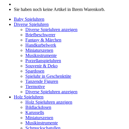
Sie haben noch keine Artikel in Ihrem Warenkorb.
Baby Spieluhren
Diverse Spieluhren
Diverse Spieluhren anzeigen
Briefbeschwerer
Fantasy & Märchen
Handkurbelwerk
Miniaturszenen
Musiknstrumente
Porzellanspieluhren
Souvenir & Deko
Spardosen
Spieluhr in Geschenktüte
Tanzende Figuren
Tiermotive
Diverse Spieluhren anzeigen
Holz Spieluhren
Holz Spieluhren anzeigen
Bildlackdosen
Karussells
Miniaturszenen
Musikinstrumente
Schmuckschatullen