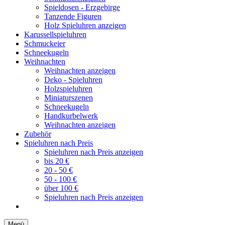
Spieldosen - Erzgebirge
Tanzende Figuren
Holz Spieluhren anzeigen
Karussellspieluhren
Schmuckeier
Schneekugeln
Weihnachten
Weihnachten anzeigen
Deko - Spieluhren
Holzspieluhren
Miniaturszenen
Schneekugeln
Handkurbelwerk
Weihnachten anzeigen
Zubehör
Spieluhren nach Preis
Spieluhren nach Preis anzeigen
bis 20 €
20 - 50 €
50 - 100 €
über 100 €
Spieluhren nach Preis anzeigen
Menü