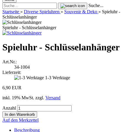
Suche...
Startseite
»
Diverse Spieluhren
»
Souvenir & Deko
»
Spieluhr -
Schlüsselanhänger
Spieluhr - Schlüsselanhänger
Spieluhr - Schlüsselanhänger
Art.Nr.:
34-1004
Lieferzeit:
1-3 Werktage
6,90 EUR
inkl. 19% MwSt. zzgl.
Versand
Anzahl
Auf den Merkzettel
Beschreibung