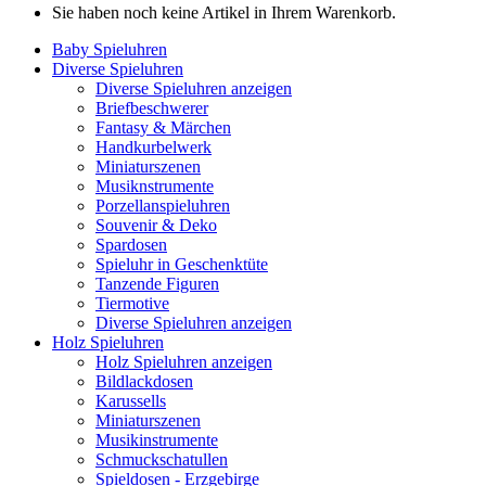
Sie haben noch keine Artikel in Ihrem Warenkorb.
Baby Spieluhren
Diverse Spieluhren
Diverse Spieluhren anzeigen
Briefbeschwerer
Fantasy & Märchen
Handkurbelwerk
Miniaturszenen
Musiknstrumente
Porzellanspieluhren
Souvenir & Deko
Spardosen
Spieluhr in Geschenktüte
Tanzende Figuren
Tiermotive
Diverse Spieluhren anzeigen
Holz Spieluhren
Holz Spieluhren anzeigen
Bildlackdosen
Karussells
Miniaturszenen
Musikinstrumente
Schmuckschatullen
Spieldosen - Erzgebirge