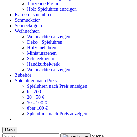
Tanzende Figuren
Holz Spieluhren anzeigen
Karussellspieluhren
Schmuckeier
Schneekugeln
Weihnachten
Weihnachten anzeigen
Deko - Spieluhren
Holzspieluhren
Miniaturszenen
Schneekugeln
Handkurbelwerk
Weihnachten anzeigen
Zubehör
Spieluhren nach Preis
Spieluhren nach Preis anzeigen
bis 20 €
20 - 50 €
50 - 100 €
über 100 €
Spieluhren nach Preis anzeigen
Menü
Suche...