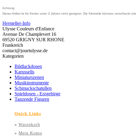
Achtung:
Dieser Artikel ist für Kinder unter 3 Jahren nicht geeignet. Die Kleinteile könnten verschluckt 
Hersteller-Info
Ulysse Couleurs d'Enfance
Avenue De Champlevert 16
69520 GRIGNY SUR RHONE
Frankreich
contact@jouetulysse.de
Kategorien
Bildlackdosen
Karussells
Miniaturszenen
Musikinstrumente
Schmuckschatullen
Spieldosen - Erzgebirge
Tanzende Figuren
Quick-Links
»
Warenkorb
»
Mein Konto