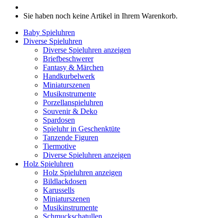
Sie haben noch keine Artikel in Ihrem Warenkorb.
Baby Spieluhren
Diverse Spieluhren
Diverse Spieluhren anzeigen
Briefbeschwerer
Fantasy & Märchen
Handkurbelwerk
Miniaturszenen
Musiknstrumente
Porzellanspieluhren
Souvenir & Deko
Spardosen
Spieluhr in Geschenktüte
Tanzende Figuren
Tiermotive
Diverse Spieluhren anzeigen
Holz Spieluhren
Holz Spieluhren anzeigen
Bildlackdosen
Karussells
Miniaturszenen
Musikinstrumente
Schmuckschatullen