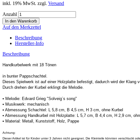
inkl. 19% MwSt. zzgl.
Versand
Anzahl
Auf den Merkzettel
Beschreibung
Hersteller-Info
Beschreibung
Handkurbelwerk mit 18 Tönen
in bunter Pappschachtel.
Dieses Spielwerk ist auf einer Holzplatte befestigt, dadurch wird der Klang v
Durch drehen der Kurbel erklingt die Melodie.
• Melodie: Edvard Grieg "Solveig´s song"
• Musikwerk: mechanisch
• Abmessung Schachtel: L 5,8 cm, B 4,5 cm, H 3 cm, ohne Kurbel
• Abmessung Handkurbel mit Holzplatte: L 5,7 cm, B 4,4 cm, H 2,9 cm, ohn
• Material: Metall, Kunststoff, Holz, Pappe
Achtung:
Dieser Artikel ist für Kinder unter 3 Jahren nicht geeignet. Die Kleinteile könnten verschluckt 