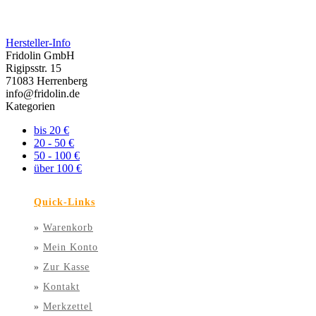
Hersteller-Info
Fridolin GmbH
Rigipsstr. 15
71083 Herrenberg
info@fridolin.de
Kategorien
bis 20 €
20 - 50 €
50 - 100 €
über 100 €
Quick-Links
»
Warenkorb
»
Mein Konto
»
Zur Kasse
»
Kontakt
»
Merkzettel