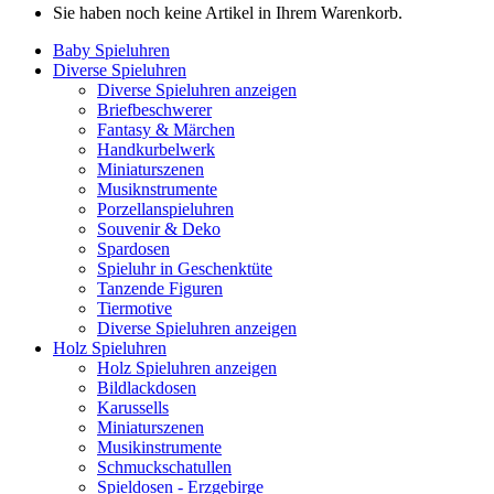
Sie haben noch keine Artikel in Ihrem Warenkorb.
Baby Spieluhren
Diverse Spieluhren
Diverse Spieluhren anzeigen
Briefbeschwerer
Fantasy & Märchen
Handkurbelwerk
Miniaturszenen
Musiknstrumente
Porzellanspieluhren
Souvenir & Deko
Spardosen
Spieluhr in Geschenktüte
Tanzende Figuren
Tiermotive
Diverse Spieluhren anzeigen
Holz Spieluhren
Holz Spieluhren anzeigen
Bildlackdosen
Karussells
Miniaturszenen
Musikinstrumente
Schmuckschatullen
Spieldosen - Erzgebirge