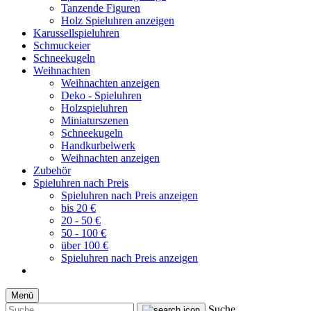
Tanzende Figuren
Holz Spieluhren anzeigen
Karussellspieluhren
Schmuckeier
Schneekugeln
Weihnachten
Weihnachten anzeigen
Deko - Spieluhren
Holzspieluhren
Miniaturszenen
Schneekugeln
Handkurbelwerk
Weihnachten anzeigen
Zubehör
Spieluhren nach Preis
Spieluhren nach Preis anzeigen
bis 20 €
20 - 50 €
50 - 100 €
über 100 €
Spieluhren nach Preis anzeigen
Menü
Suche...