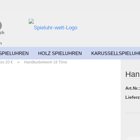
Suche...
E-Mail
SPIELUHREN
HOLZ SPIELUHREN
KARUSSELLSPIELUH
Passwort
»
bis 20 €
Handkurbelwerk 18 Töne
TEN
ZUBEHÖR
SPIELUHREN NACH PREIS
Han
Art.Nr.:
Konto erstellen
Lieferz
Passwort vergessen