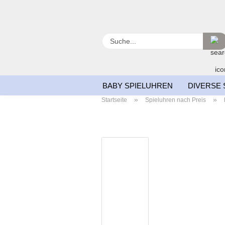
BABY SPIELUHREN
DIVERSE 
»
»
Startseite
Spieluhren nach Preis
SCHNEEKUGELN
WEIHNACH