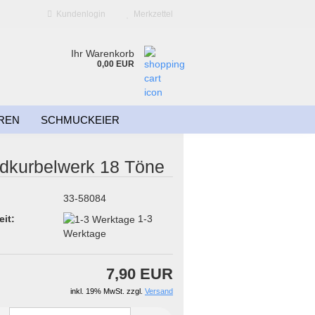
Kundenlogin
Merkzettel
Ihr Warenkorb
0,00 EUR
REN
SCHMUCKEIER
dkurbelwerk 18 Töne
33-58084
eit:
1-3
Werktage
?
7,90 EUR
inkl. 19% MwSt. zzgl.
Versand