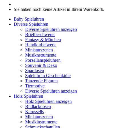
Sie haben noch keine Artikel in Ihrem Warenkorb.
Baby Spieluhren
Diverse Spieluhren
Diverse Spieluhren anzeigen
Briefbeschwerer
Fantasy & Märchen
Handkurbelwerk
Miniaturszenen
Musiknstrumente
Porzellanspieluhren
Souvenir & Deko
Spardosen
Spieluhr in Geschenktüte
Tanzende Figuren
Tiermotive
Diverse Spieluhren anzeigen
Holz Spieluhren
Holz Spieluhren anzeigen
Bildlackdosen
Karussells
Miniaturszenen
Musikinstrumente
Schmuckschatullen