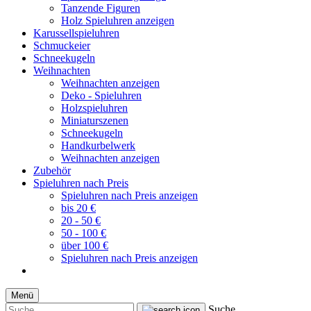
Tanzende Figuren
Holz Spieluhren anzeigen
Karussellspieluhren
Schmuckeier
Schneekugeln
Weihnachten
Weihnachten anzeigen
Deko - Spieluhren
Holzspieluhren
Miniaturszenen
Schneekugeln
Handkurbelwerk
Weihnachten anzeigen
Zubehör
Spieluhren nach Preis
Spieluhren nach Preis anzeigen
bis 20 €
20 - 50 €
50 - 100 €
über 100 €
Spieluhren nach Preis anzeigen
Menü
Suche...