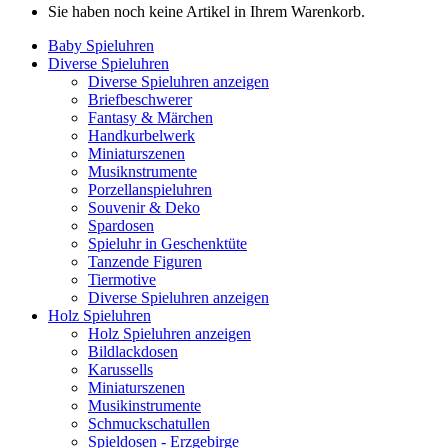
Sie haben noch keine Artikel in Ihrem Warenkorb.
Baby Spieluhren
Diverse Spieluhren
Diverse Spieluhren anzeigen
Briefbeschwerer
Fantasy & Märchen
Handkurbelwerk
Miniaturszenen
Musiknstrumente
Porzellanspieluhren
Souvenir & Deko
Spardosen
Spieluhr in Geschenktüte
Tanzende Figuren
Tiermotive
Diverse Spieluhren anzeigen
Holz Spieluhren
Holz Spieluhren anzeigen
Bildlackdosen
Karussells
Miniaturszenen
Musikinstrumente
Schmuckschatullen
Spieldosen - Erzgebirge