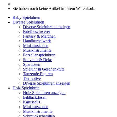
Sie haben noch keine Artikel in Ihrem Warenkorb.
Baby Spieluhren
Diverse Spieluhren
Diverse Spieluhren anzeigen
Briefbeschwerer
Fantasy & Märchen
Handkurbelwerk
Miniaturszenen
Musiknstrumente
Porzellanspieluhren
Souvenir & Deko
Spardosen
Spieluhr in Geschenktüte
Tanzende Figuren
Tiermotive
Diverse Spieluhren anzeigen
Holz Spieluhren
Holz Spieluhren anzeigen
Bildlackdosen
Karussells
Miniaturszenen
Musikinstrumente
Schmuckschatullen